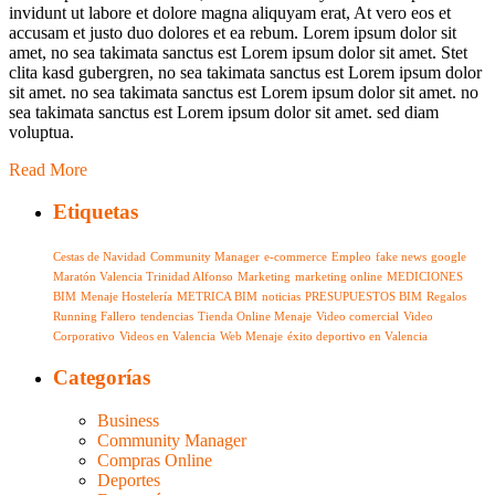
invidunt ut labore et dolore magna aliquyam erat, At vero eos et
«Fake
accusam et justo duo dolores et ea rebum. Lorem ipsum dolor sit
news»
amet, no sea takimata sanctus est Lorem ipsum dolor sit amet. Stet
directamente
clita kasd gubergren, no sea takimata sanctus est Lorem ipsum dolor
desde
sit amet. no sea takimata sanctus est Lorem ipsum dolor sit amet. no
el
sea takimata sanctus est Lorem ipsum dolor sit amet. sed diam
buscador
voluptua.
de
Google
Read More
Etiquetas
Cestas de Navidad
Community Manager
e-commerce
Empleo
fake news
google
Maratón Valencia Trinidad Alfonso
Marketing
marketing online
MEDICIONES
BIM
Menaje Hostelería
METRICA BIM
noticias
PRESUPUESTOS BIM
Regalos
Running Fallero
tendencias
Tienda Online Menaje
Video comercial
Video
Corporativo
Videos en Valencia
Web Menaje
éxito deportivo en Valencia
Categorías
Business
Community Manager
Compras Online
Deportes